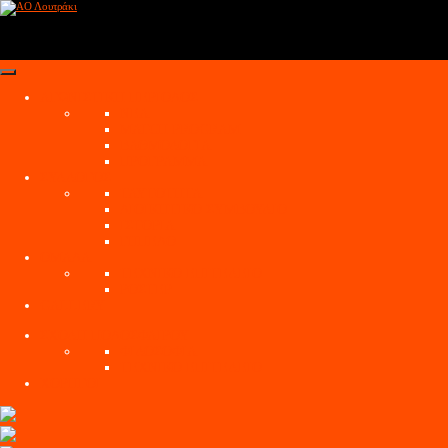
ΑΓΩΝΙΣΤΙΚΗ ΠΕΡΙΟΔΟΣ
ΝΕΑ
MATCH PROGRAM
ΒΑΘΜΟΛΟΓΙΑ
ΠΡΟΓΡΑΜΜΑ
ΣΥΛΛΟΓΟΣ
ΤΑΥΤΟΤΗΤΑ
ΔΙΟΙΚΗΤΙΚΟ ΣΥΜΒΟΥΛΙΟ
ΙΣΤΟΡΙΑ
ΓΗΠΕΔΟ
ΟΜΑΔΑ
Παίκτης
ΤΕΧΝΙΚΟ ΕΠΙΤΕΛΕΙΟ
Στατιστικά
ΡΟΣΤΕΡ
Φωτογραφίες
GALLERY
ΣΧΟΛΗ ΠΟΔΟΣΦΑΙΡΟΥ
Αποστόλης
ΦΙΛΟΣΟΦΙΑ
Γέρου
ΤΕΧΝΙΚΟ ΕΠΙΤΕΛΕΙΟ
Θεση :
Αμυντικός
ΧΟΡΗΓΟΙ
Εθνικοτητα :
Ελληνική
Ημερομηνια γεννησης :
01/04/2000
Προηγουμενη ομαδα :
Ακαδημία Α.Ο Λουτράκι