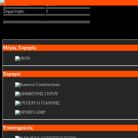
Στον ΑΟΛ απο :
2006
Συμμετοχές :
1
:
Μέγας Χορηγός
Χορηγοί
Υποστηρικτές